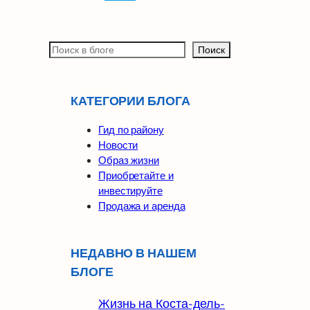
П
Поиск
о
и
с
КАТЕГОРИИ БЛОГА
к
Гид по району
Новости
Образ жизни
Приобретайте и
инвестируйте
Продажа и аренда
НЕДАВНО В НАШЕМ
БЛОГЕ
Жизнь на Коста-дель-