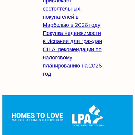
привлекает
состоятельных
покупателей в
Марбелью в 2026 году
Покупка недвижимости
в Испании для граждан
США: рекомендации по
налоговому
планированию на 2026
год