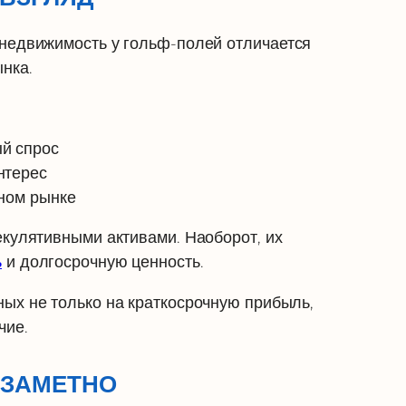
 недвижимость у гольф-полей отличается
нка.
й спрос
нтерес
чном рынке
екулятивными активами. Наоборот, их
ь
и долгосрочную ценность.
ных не только на краткосрочную прибыль,
чие.
 ЗАМЕТНО