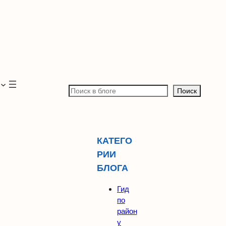
П
Поиск
о
и
с
к
КАТЕГО
РИИ
БЛОГА
Гид
по
район
у