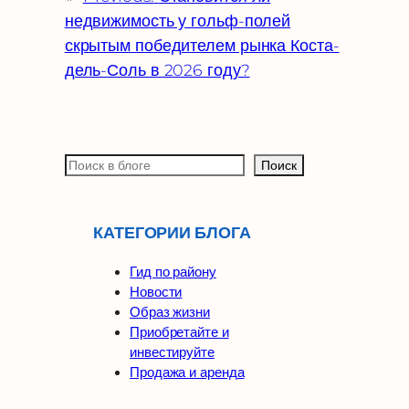
недвижимость у гольф-полей
скрытым победителем рынка Коста-
дель-Соль в 2026 году?
П
Поиск
о
и
с
КАТЕГОРИИ БЛОГА
к
Гид по району
Новости
Образ жизни
Приобретайте и
инвестируйте
Продажа и аренда