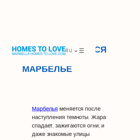
Skip
to
ГДЕ ПРОГУЛЯТЬСЯ
RU
content
ПОСЛЕ УЖИНА В
МАРБЕЛЬЕ
Марбелья
меняется после
наступления темноты. Жара
спадает, зажигаются огни, и
даже знакомые улицы