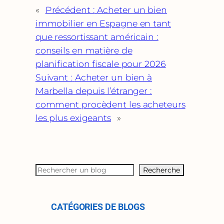
«
Précédent :
Acheter un bien
immobilier en Espagne en tant
que ressortissant américain :
conseils en matière de
planification fiscale pour 2026
Suivant :
Acheter un bien à
Marbella depuis l’étranger :
comment procèdent les acheteurs
les plus exigeants
»
S
Recherche
e
a
r
CATÉGORIES DE BLOGS
c
h