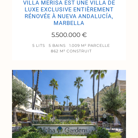
VILLA MERISA EST UNE VILLA DE
LUXE EXCLUSIVE ENTIÈREMENT
RÉNOVÉE À NUEVA ANDALUCÍA,
MARBELLA
5.500.000 €
5 LITS
5 BAINS
1.009 M² PARCELLE
862 M² CONSTRUIT