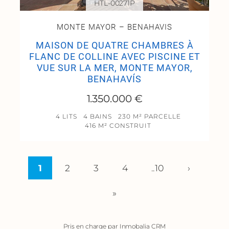
HTL-00271P
MONTE MAYOR – BENAHAVIS
MAISON DE QUATRE CHAMBRES À
FLANC DE COLLINE AVEC PISCINE ET
VUE SUR LA MER, MONTE MAYOR,
BENAHAVÍS
1.350.000 €
4 LITS
4 BAINS
230 M² PARCELLE
416 M² CONSTRUIT
1
2
3
4
..10
›
»
Pris en charge par Inmobalia CRM