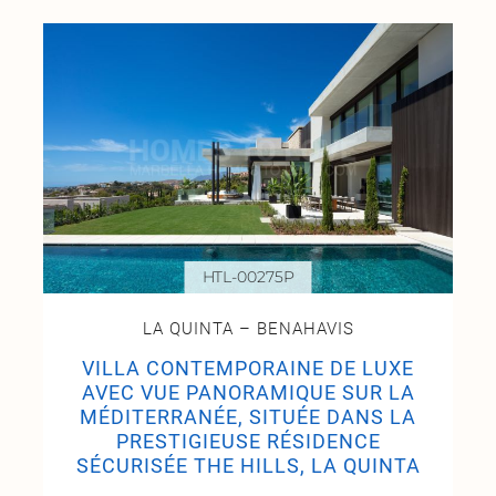
HTL-00275P
LA QUINTA – BENAHAVIS
VILLA CONTEMPORAINE DE LUXE
AVEC VUE PANORAMIQUE SUR LA
MÉDITERRANÉE, SITUÉE DANS LA
PRESTIGIEUSE RÉSIDENCE
SÉCURISÉE THE HILLS, LA QUINTA