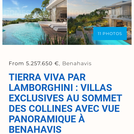
11 PHOTOS
From 5.257.650 €
, Benahavis
TIERRA VIVA PAR
LAMBORGHINI : VILLAS
EXCLUSIVES AU SOMMET
DES COLLINES AVEC VUE
PANORAMIQUE À
BENAHAVIS