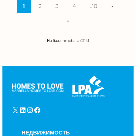
1
2
3
4
..10
›
»
На базе inmobalia CRM
X
LinkedIn
Instagram
Facebook
НЕДВИЖИМОСТЬ