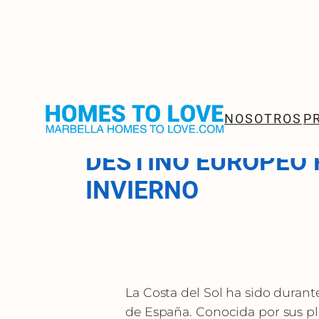
Saltar
al
NOSOTROS
P
POR QUÉ LA COSTA 
contenido
DESTINO EUROPEO 
INVIERNO
La Costa del Sol ha sido durant
de España. Conocida por sus pl